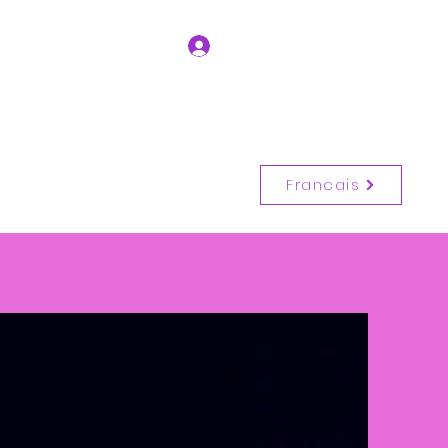
Se connecter
Entrer en contact
(514) 917-6728
Francais