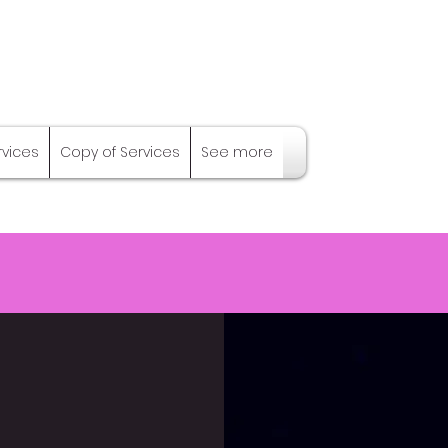
rvices
Copy of Services
See more